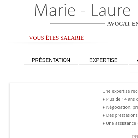
Marie - Laure
AVOCAT EN
VOUS ÊTES SALARIÉ
PRÉSENTATION
EXPERTISE
Employeur
Salarié
U
ne expertise rec
♦ Plus de 14 ans 
♦ Négociation, pr
♦ Des prestation
♦ Une assistance 
PR